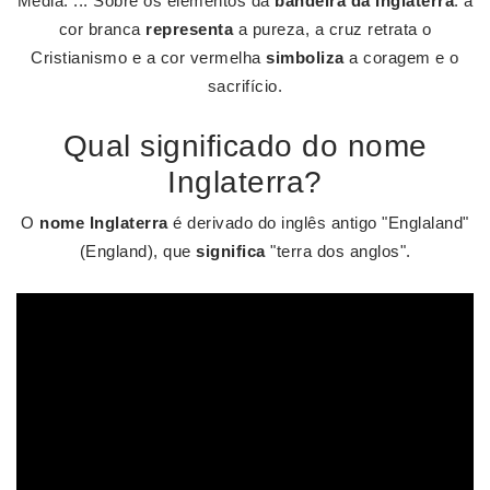
Média. ... Sobre os elementos da
bandeira da Inglaterra
: a
cor branca
representa
a pureza, a cruz retrata o
Cristianismo e a cor vermelha
simboliza
a coragem e o
sacrifício.
Qual significado do nome
Inglaterra?
O
nome Inglaterra
é derivado do inglês antigo "Englaland"
(England), que
significa
"terra dos anglos".