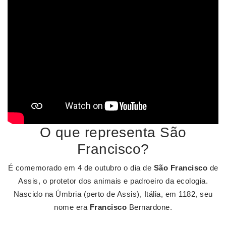
O que representa São
Francisco?
É comemorado em 4 de outubro o dia de
São Francisco
de
Assis, o protetor dos animais e padroeiro da ecologia.
Nascido na Úmbria (perto de Assis), Itália, em 1182, seu
nome era
Francisco
Bernardone.