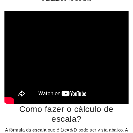
Como fazer o cálculo de
escala?
A fórmula da
escala
que é 1/e=d/D pode ser vista abaixo. A