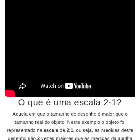
O que é uma escala 2-1?
Aquela em que o tamanho do desenho é maior que o
tamanho real do objeto. Neste exemplo o objeto foi
representado na
escala
de
2
:
1
, ou seja, as medidas deste
desenho são
2
vezes maiores que as medidas da agulha