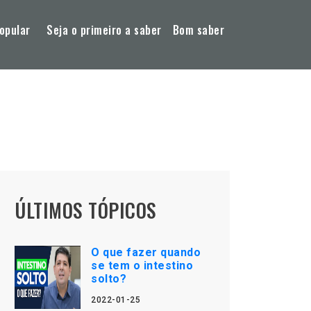
opular
Seja o primeiro a saber
Bom saber
ÚLTIMOS TÓPICOS
O que fazer quando
se tem o intestino
solto?
2022-01-25