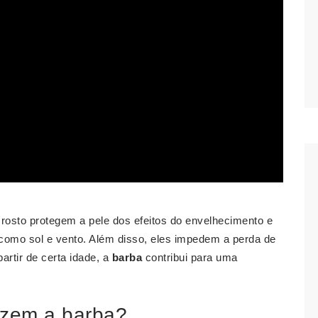
rosto protegem a pele dos efeitos do envelhecimento e
 como sol e vento. Além disso, eles impedem a perda de
artir de certa idade, a
barba
contribui para uma
azem a barba?