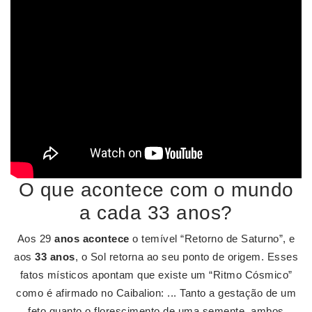
O que acontece com o mundo
a cada 33 anos?
Aos 29
anos acontece
o temível “Retorno de Saturno”, e
aos
33 anos
, o Sol retorna ao seu ponto de origem. Esses
fatos místicos apontam que existe um “Ritmo Cósmico”
como é afirmado no Caibalion: ... Tanto a gestação de um
feto quanto o florescimento de uma semente, ambos