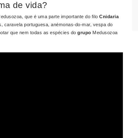
rma de vida?
Medusozoa, que é uma parte importante do filo
Cnidaria
s, caravela portuguesa, anémonas-do-mar, vespa do
 notar que nem todas as espécies do
grupo
Medusozoa