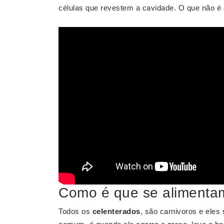
células que revestem a cavidade. O que não é 
Como é que se alimenta
Todos os
celenterados
, são carnivoros e eles