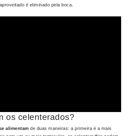
aproveitado é eliminado pela boca.
m os celenterados?
se alimentam
de duas maneiras: a primeira é a mais