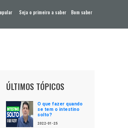
opular
Seja o primeiro a saber
Bom saber
ÚLTIMOS TÓPICOS
O que fazer quando
se tem o intestino
solto?
2022-01-25