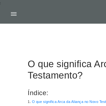
:
O que significa A
Testamento?
Índice:
O que significa Arca da Aliança no Novo Te