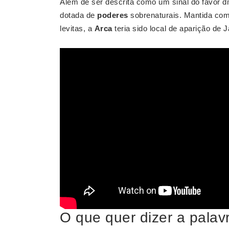
Além de ser descrita como um sinal do favor di
dotada de
poderes
sobrenaturais. Mantida co
levitas, a
Arca
teria sido local de aparição de J
O que quer dizer a palav