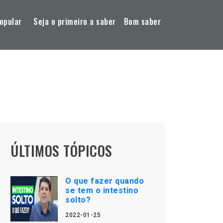
opular
Seja o primeiro a saber
Bom saber
ÚLTIMOS TÓPICOS
O que fazer quando
se tem o intestino
solto?
2022-01-25