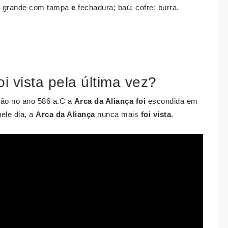
xa grande com tampa
e
fechadura; baú; cofre; burra.
i vista pela última vez?
são no ano 586 a.C a
Arca da Aliança foi
escondida em
ele dia, a
Arca da Aliança
nunca mais
foi vista
.