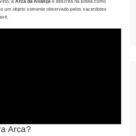
vino, a
Arca da Aliança
é descrita na Bíblia como
mo um objeto somente observado pelos sacerdotes
avé.
ra Arca?