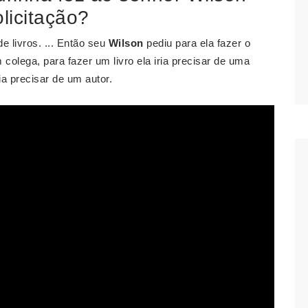
licitação?
e livros. ... Então seu
Wilson
pediu para ela fazer o
m colega, para fazer um livro ela iria precisar de uma
ia precisar de um autor.