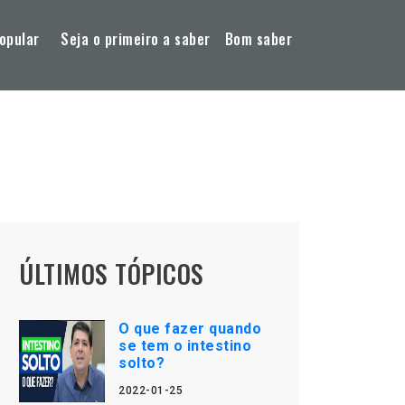
opular
Seja o primeiro a saber
Bom saber
ÚLTIMOS TÓPICOS
O que fazer quando
se tem o intestino
solto?
2022-01-25