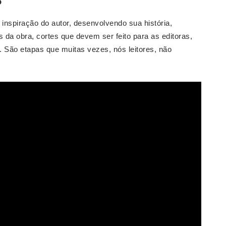
?
inspiração do autor, desenvolvendo sua história,
 da obra, cortes que devem ser feito para as editoras,
 São etapas que muitas vezes, nós leitores, não