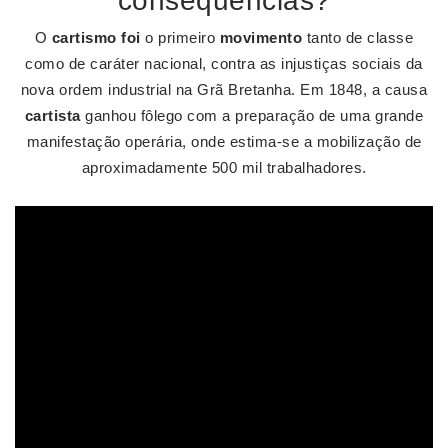
consequências?
O
cartismo foi
o primeiro
movimento
tanto de classe
como de caráter nacional, contra as injustiças sociais da
nova ordem industrial na Grã Bretanha. Em 1848, a causa
cartista
ganhou fôlego com a preparação de uma grande
manifestação operária, onde estima-se a mobilização de
aproximadamente 500 mil trabalhadores.