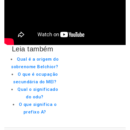
Leia também
Qual é a origem do
sobrenome Belchior?
O que é ocupação
secundária do MEI?
Qual o significado
do odu?
O que significa o
prefixo A?