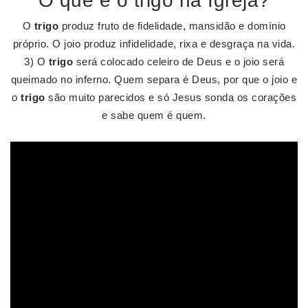
O que é o trigo na Igreja?
O
trigo
produz fruto de fidelidade, mansidão e domínio
próprio. O joio produz infidelidade, rixa e desgraça na vida.
3) O
trigo
será colocado celeiro de Deus e o joio será
queimado no inferno. Quem separa é Deus, por que o joio e
o
trigo
são muito parecidos e só Jesus sonda os corações
e sabe quem é quem.