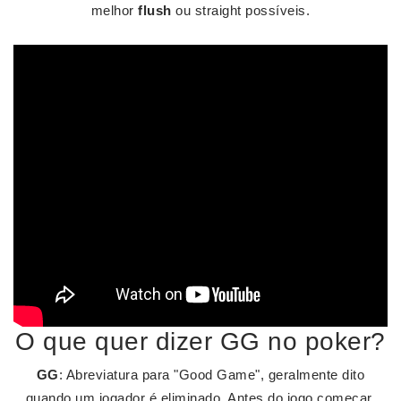
melhor
flush
ou straight possíveis.
O que quer dizer GG no poker?
GG
: Abreviatura para "Good Game", geralmente dito
quando um jogador é eliminado. Antes do jogo começar,