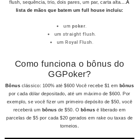
flush, sequência, trio, dois pares, um par, carta alta....
A
lista de
mãos
que batem um full house incluiu:
um
poker
.
um straight flush.
um Royal Flush.
Como funciona o bônus do
GGPoker?
Bônus
clássico: 100% até $600 Você recebe $1 em
bônus
por cada dólar depositado, até um máximo de $600. Por
exemplo, se você fizer um primeiro depósito de $50, você
receberá um
bônus
de $50. O
bônus
é liberado em
parcelas de $5 por cada $20 gerados em rake ou taxas de
torneios.