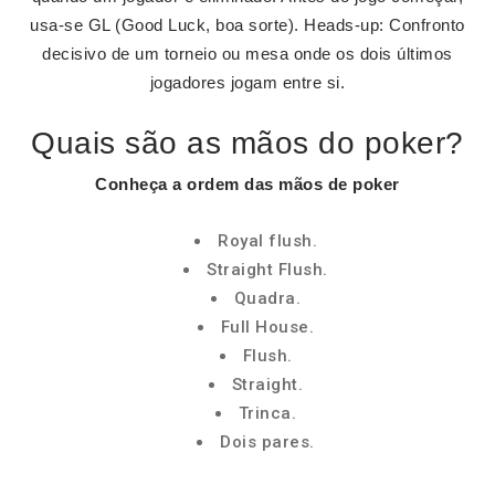
usa-se GL (Good Luck, boa sorte). Heads-up: Confronto
decisivo de um torneio ou mesa onde os dois últimos
jogadores jogam entre si.
Quais são as mãos do poker?
Conheça a ordem das
mãos
de
poker
Royal flush.
Straight Flush.
Quadra.
Full House.
Flush.
Straight.
Trinca.
Dois pares.