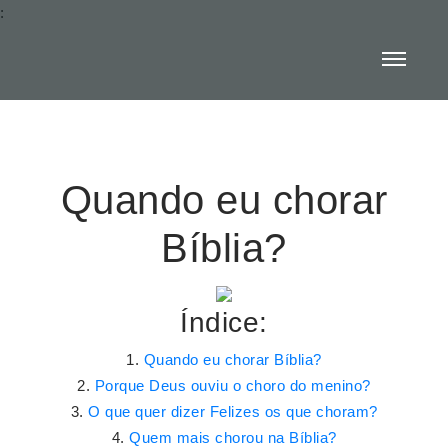
:
Quando eu chorar
Bíblia?
Índice:
Quando eu chorar Bíblia?
Porque Deus ouviu o choro do menino?
O que quer dizer Felizes os que choram?
Quem mais chorou na Bíblia?