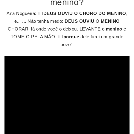
menino?
Ana Nogueira: 👉🏼
DEUS OUVIU O CHORO DO MENINO
,
e... ... Não tenha medo;
DEUS OUVIU
O
MENINO
CHORAR, lá onde você o deixou. LEVANTE o
menino
e
TOME-O PELA MÃO. 👉🏼
porque
dele farei um grande
povo”.