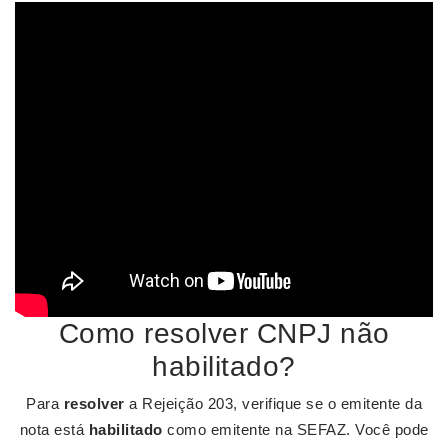
Como resolver CNPJ não
habilitado?
Para
resolver
a Rejeição 203, verifique se o emitente da
nota está
habilitado
como emitente na SEFAZ. Você pode