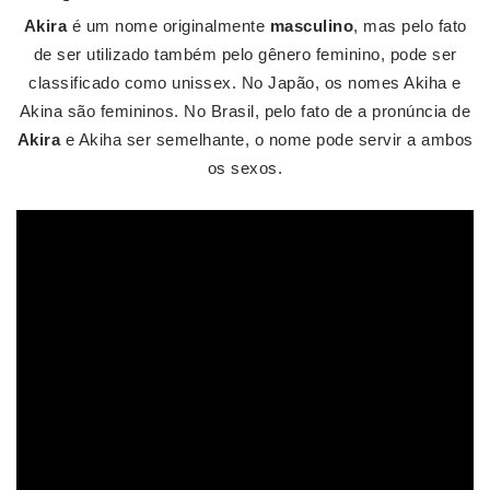
Akira
é um nome originalmente
masculino
, mas pelo fato
de ser utilizado também pelo gênero feminino, pode ser
classificado como unissex. No Japão, os nomes Akiha e
Akina são femininos. No Brasil, pelo fato de a pronúncia de
Akira
e Akiha ser semelhante, o nome pode servir a ambos
os sexos.