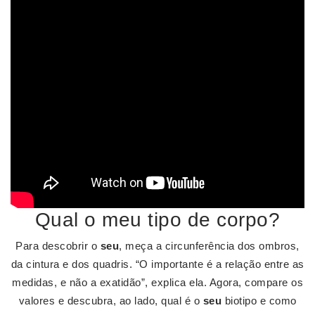
Qual o meu tipo de corpo?
Para descobrir o
seu
, meça a circunferência dos ombros,
da cintura e dos quadris. “O importante é a relação entre as
medidas, e não a exatidão”, explica ela. Agora, compare os
valores e descubra, ao lado, qual é o
seu
biotipo e como