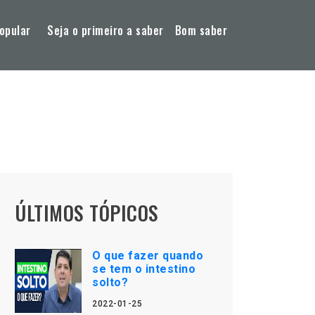
opular
Seja o primeiro a saber
Bom saber
ÚLTIMOS TÓPICOS
O que fazer quando
se tem o intestino
solto?
2022-01-25