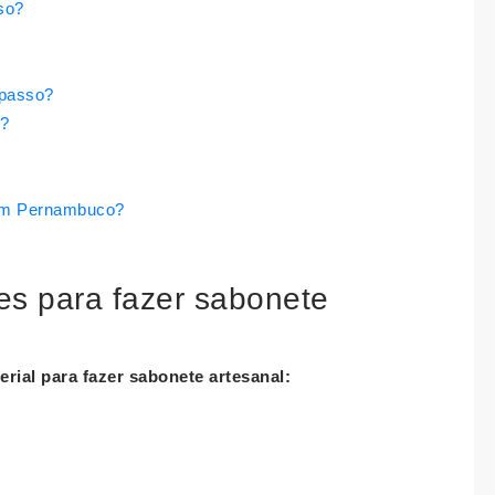
so?
 passo?
e?
 em Pernambuco?
es para fazer sabonete
rial para fazer
sabonete artesanal
: