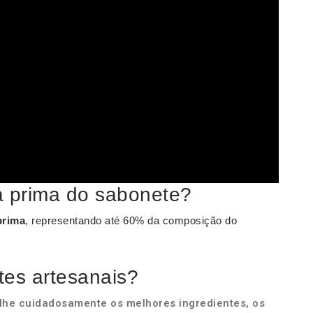
ia prima do sabonete?
prima
, representando até 60% da composição do
tes artesanais?
olhe cuidadosamente os melhores ingredientes, os