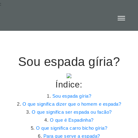
:
Sou espada gíria?
Índice:
Sou espada gíria?
O que significa dizer que o homem e espada?
O que significa ser espada ou facão?
O que é Espadinha?
O que significa carro bicho gíria?
Para que serve a espada?