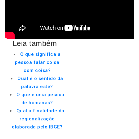
Leia também
O que significa a
pessoa falar coisa
com coisa?
Qual é o sentido da
palavra este?
O que é uma pessoa
de humanas?
Qual a finalidade da
regionalização
elaborada pelo IBGE?