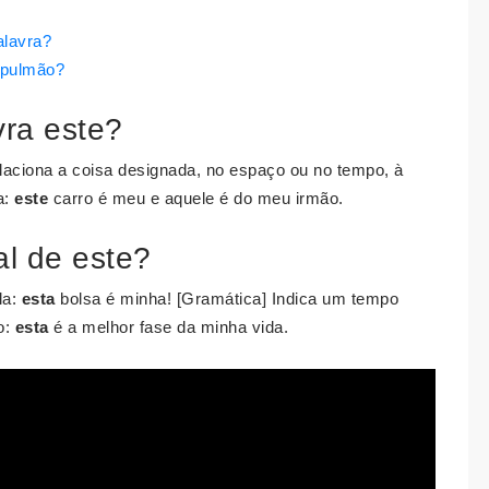
alavra?
o pulmão?
vra este?
aciona a coisa designada, no espaço ou no tempo, à
a:
este
carro é meu e aquele é do meu irmão.
al de este?
la:
esta
bolsa é minha! [Gramática] Indica um tempo
o:
esta
é a melhor fase da minha vida.