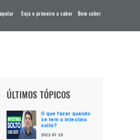
opular
Seja o primeiro a saber
Bom saber
ÚLTIMOS TÓPICOS
O que fazer quando
se tem o intestino
solto?
2022-01-25