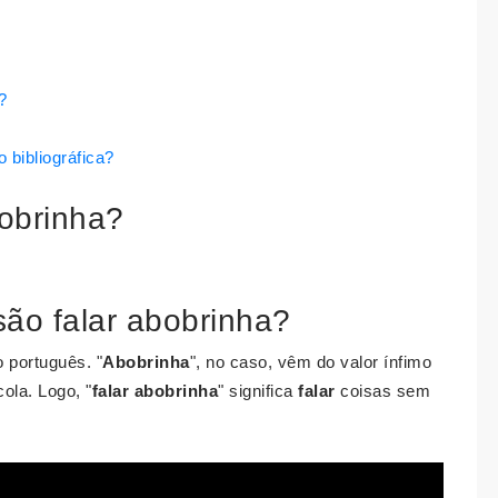
?
 bibliográfica?
bobrinha?
ão falar abobrinha?
o português. "
Abobrinha
", no caso, vêm do valor ínfimo
ola. Logo, "
falar abobrinha
" significa
falar
coisas sem