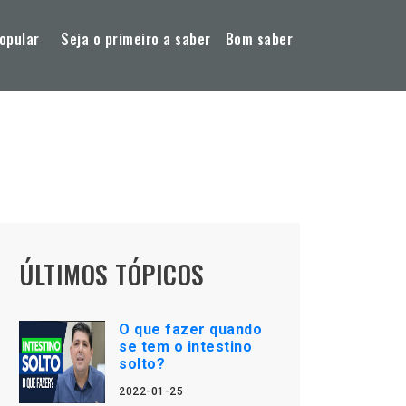
opular
Seja o primeiro a saber
Bom saber
ÚLTIMOS TÓPICOS
O que fazer quando
se tem o intestino
solto?
2022-01-25