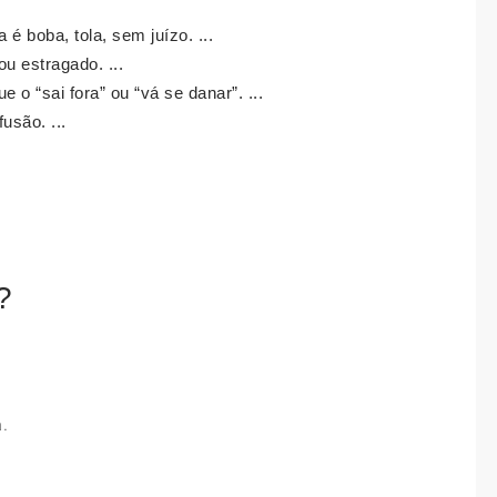
 boba, tola, sem juízo. ...
u estragado. ...
o “sai fora” ou “vá se danar”. ...
usão. ...
?
.