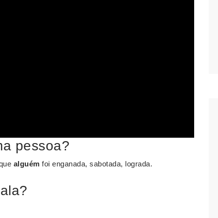
uma pessoa?
 que
alguém
foi enganada, sabotada, lograda.
ala?