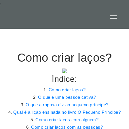
:
Como criar laços?
Índice:
Como criar laços?
O que é uma pessoa cativa?
O que a raposa diz ao pequeno príncipe?
Qual é a lição ensinada no livro O Pequeno Príncipe?
Como criar laços com alguém?
Como criar laços com as pessoas?