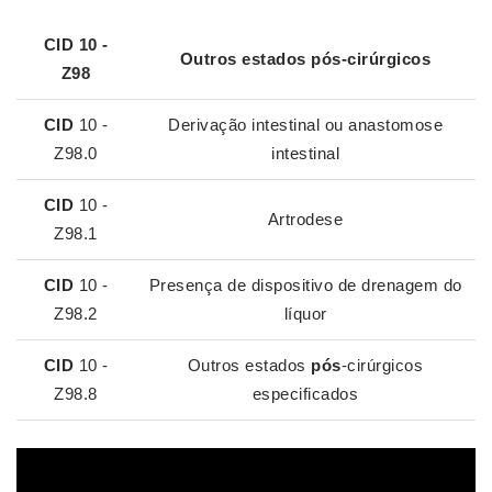
CID
10 -
Outros estados
pós
-cirúrgicos
Z98
CID
10 -
Derivação intestinal ou anastomose
Z98.0
intestinal
CID
10 -
Artrodese
Z98.1
CID
10 -
Presença de dispositivo de drenagem do
Z98.2
líquor
CID
10 -
Outros estados
pós
-cirúrgicos
Z98.8
especificados