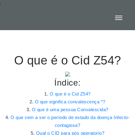
:
O que é o Cid Z54?
Índice:
O que é o Cid Z54?
O que significa convalescença *?
O que é uma pessoa Convalescida?
O que vem a ser o período de estado da doença Infecto-
contagiosa?
Qual o CID para pós operatorio?