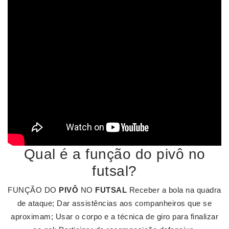
Qual é a função do pivô no
futsal?
FUNÇÃO DO
PIVÔ
NO
FUTSAL
Receber a bola na quadra
de ataque; Dar assistências aos companheiros que se
aproximam; Usar o corpo e a técnica de giro para finalizar