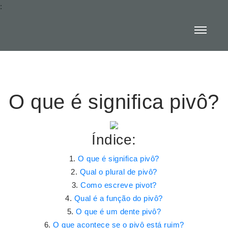
:
O que é significa pivô?
Índice:
O que é significa pivô?
Qual o plural de pivô?
Como escreve pivot?
Qual é a função do pivô?
O que é um dente pivô?
O que acontece se o pivô está ruim?