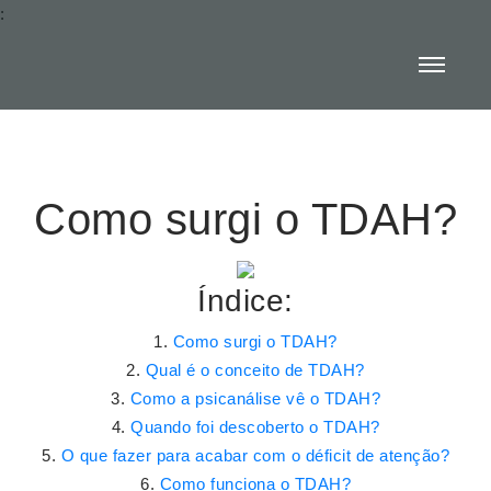
:
Como surgi o TDAH?
Índice:
Como surgi o TDAH?
Qual é o conceito de TDAH?
Como a psicanálise vê o TDAH?
Quando foi descoberto o TDAH?
O que fazer para acabar com o déficit de atenção?
Como funciona o TDAH?