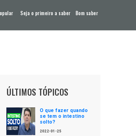
opular
Seja o primeiro a saber
Bom saber
ÚLTIMOS TÓPICOS
O que fazer quando
se tem o intestino
solto?
2022-01-25