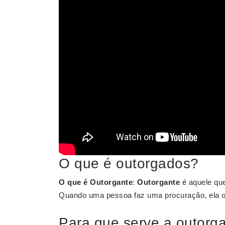
O que é outorgados?
O que é Outorgante
:
Outorgante
é aquele que
Quando uma pessoa faz uma procuração, ela o
Para que serve a outorg