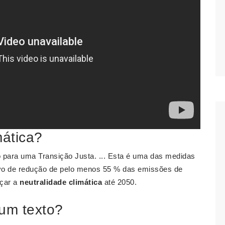
mática?
 para uma Transição Justa. ... Esta é uma das medidas
tivo de redução de pelo menos 55 % das emissões de
nçar a
neutralidade climática
até 2050.
 um texto?