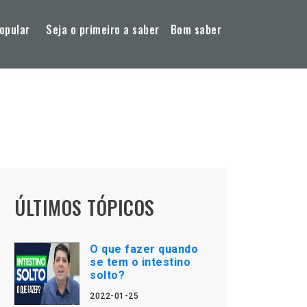
opular
Seja o primeiro a saber
Bom saber
ÚLTIMOS TÓPICOS
O que fazer quando
se tem o intestino
solto?
2022-01-25