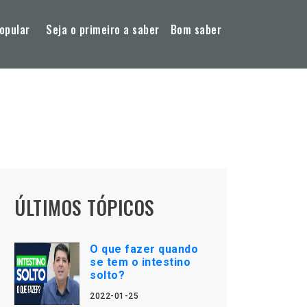
opular
Seja o primeiro a saber
Bom saber
ÚLTIMOS TÓPICOS
O que fazer quando
se tem o intestino
solto?
2022-01-25