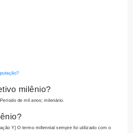
eputação?
etivo milênio?
eríodo de mil anos; milenário.
lênio?
ção Y] O termo millennial sempre foi utilizado com o