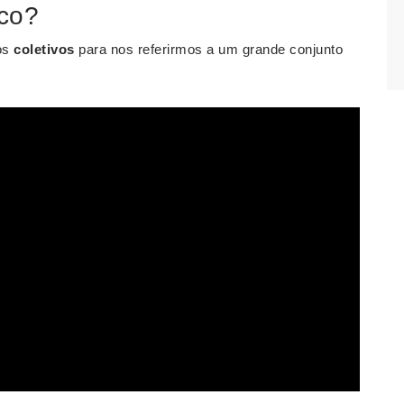
sco?
 os
coletivos
para nos referirmos a um grande conjunto