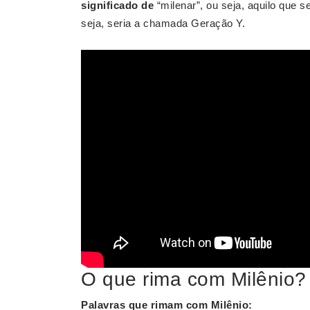
significado de
“milenar”, ou seja, aquilo que 
seja, seria a chamada Geração Y.
O que rima com Milênio?
Palavras que rimam com Milênio
: