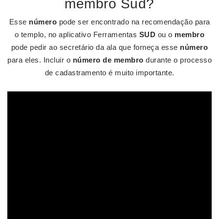
membro Sud?
Esse
número
pode ser encontrado na recomendação para
o templo, no aplicativo Ferramentas
SUD
ou o
membro
pode pedir ao secretário da ala que forneça esse
número
para eles. Incluir o
número de membro
durante o processo
de cadastramento é muito importante.