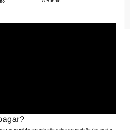
Gerúndio
ito
 pagar?
endo um
sentido
quando não exige preposição (coisas) e