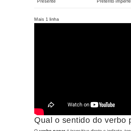
Presente
Pretérito imperfe
Mais 1 linha
Qual o sentido do verbo
O
verbo pagar
é transitivo direto e indireto, t