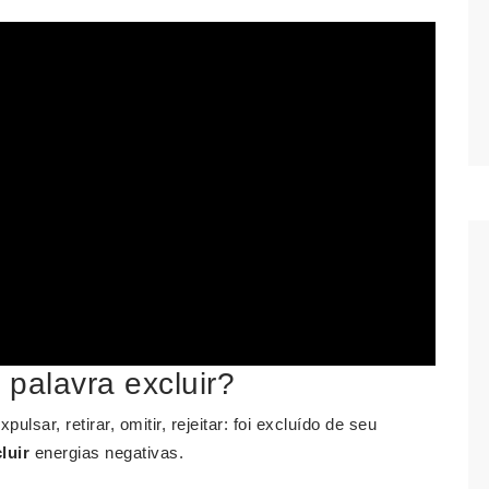
palavra excluir?
xpulsar, retirar, omitir, rejeitar: foi excluído de seu
luir
energias negativas.