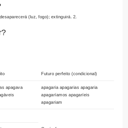
?
esaparecerá (luz, fogo); extinguirá. 2.
r?
ito
Futuro perfeito (condicional)
as apagava
apagaria apagarias apagaria
gáveis
apagaríamos apagaríeis
apagariam