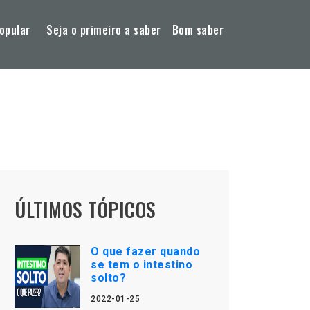
opular
Seja o primeiro a saber
Bom saber
ÚLTIMOS TÓPICOS
O que fazer quando
se tem o intestino
solto?
2022-01-25