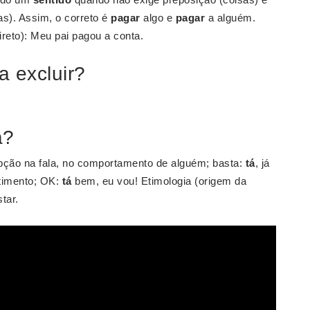
s). Assim, o correto é
pagar
algo e
pagar
a alguém.
ireto): Meu pai pagou a conta.
 excluir?
á?
upção na fala, no comportamento de alguém; basta:
tá
, já
timento; OK:
tá
bem, eu vou! Etimologia (origem da
tar.