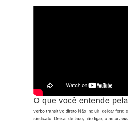
O que você entende pela 
verbo transitivo direto Não incluir; deixar fora; e
sindicato. Deixar de lado; não ligar; afastar:
exc