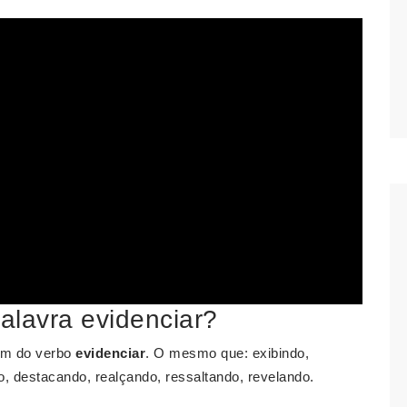
palavra evidenciar?
m do verbo
evidenciar
. O mesmo que: exibindo,
, destacando, realçando, ressaltando, revelando.