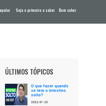
opular
Seja o primeiro a saber
Bom saber
ÚLTIMOS TÓPICOS
O que fazer quando
se tem o intestino
solto?
2022-01-25