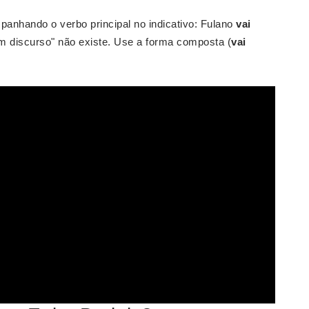
mpanhando o verbo principal no indicativo: Fulano
vai
 discurso" não existe. Use a forma composta (
vai