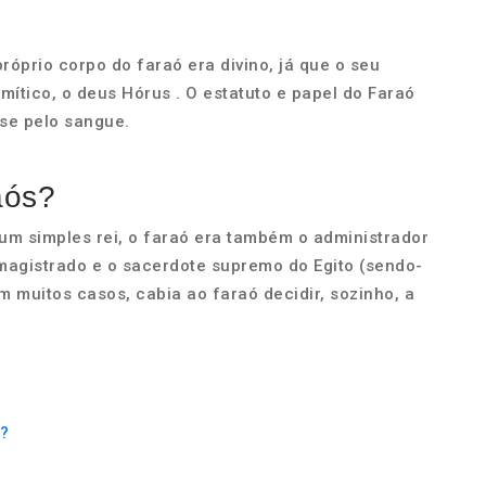
?
róprio corpo do faraó era divino, já que o seu
ítico, o deus Hórus . O estatuto e papel do Faraó
-se pelo sangue.
aós?
 um simples rei, o faraó era também o administrador
 magistrado e o sacerdote supremo do Egito (sendo-
Em muitos casos, cabia ao faraó decidir, sozinho, a
o?