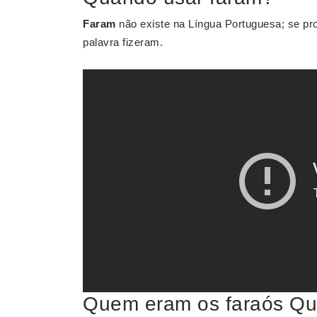
Faram
não existe na Língua Portuguesa; se pr
palavra fizeram.
Quem eram os faraós Qua