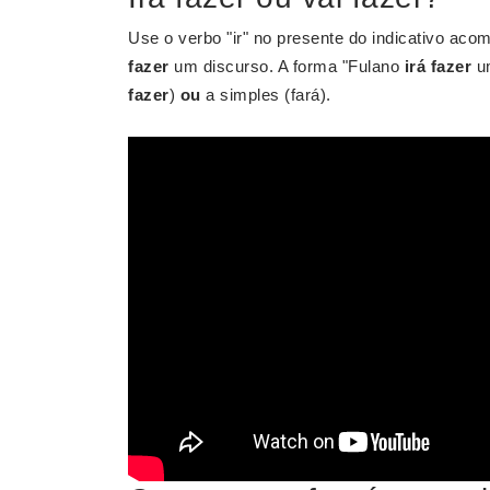
Use o verbo "ir" no presente do indicativo aco
fazer
um discurso. A forma "Fulano
irá fazer
um
fazer
)
ou
a simples (fará).