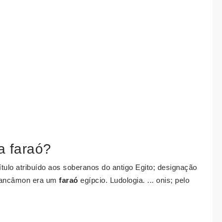
a faraó?
tulo atribuído aos soberanos do antigo Egito; designação
utancâmon era um
faraó
egípcio. Ludologia. ... onis; pelo