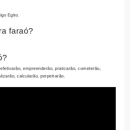
go Egito.
ra faraó?
ó?
, efetivarão, empreenderão, praticarão, cometerão,
zarão, calcularão, perpetrarão.