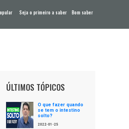
opular
Seja o primeiro a saber
Bom saber
ÚLTIMOS TÓPICOS
O que fazer quando
se tem o intestino
solto?
2022-01-25