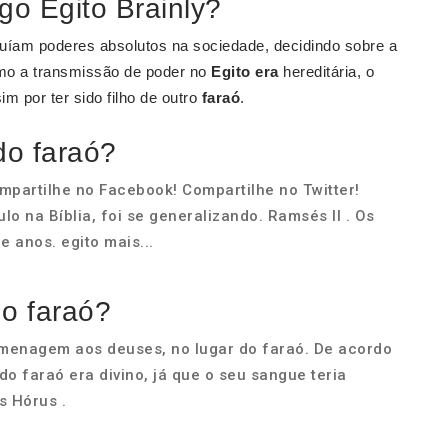
go Egito Brainly?
uíam poderes absolutos na sociedade, decidindo sobre a
Como a transmissão de poder no
Egito era
hereditária, o
m por ter sido filho de outro
faraó
.
do faraó?
mpartilhe no Facebook! Compartilhe no Twitter!
ulo na Bíblia, foi se generalizando. Ramsés II . Os
 anos. egito mais...
do faraó?
menagem aos deuses, no lugar do faraó. De acordo
do faraó era divino, já que o seu sangue teria
s Hórus .