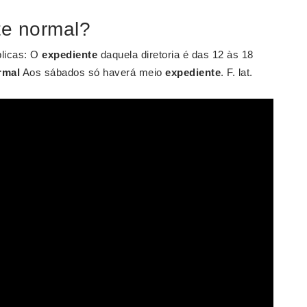
te normal?
blicas: O
expediente
daquela diretoria é das 12 às 18
rmal
Aos sábados só haverá meio
expediente
. F. lat.