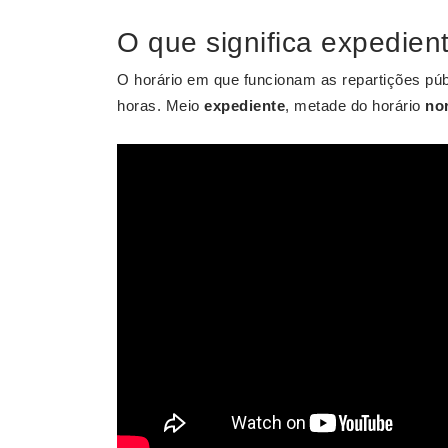
O que significa expedien
O horário em que funcionam as repartições pú
horas. Meio
expediente
, metade do horário
no