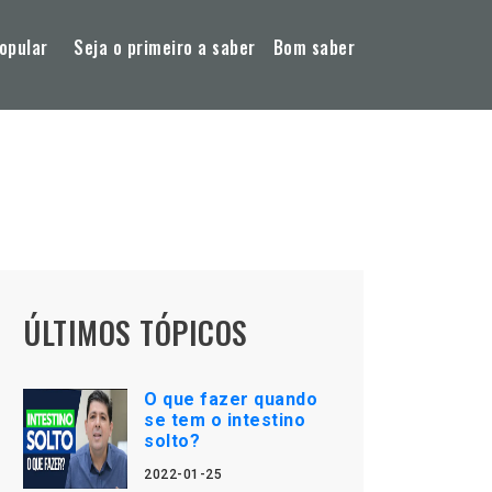
opular
Seja o primeiro a saber
Bom saber
ÚLTIMOS TÓPICOS
O que fazer quando
se tem o intestino
solto?
2022-01-25