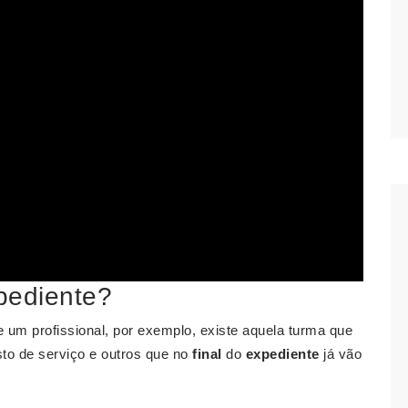
xpediente?
 um profissional, por exemplo, existe aquela turma que
sto de serviço e outros que no
final
do
expediente
já vão