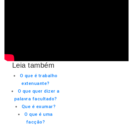
Leia também
O que é trabalho
extenuante?
O que quer dizer a
palavra facultado?
Que é exumar?
O que é uma
facção?