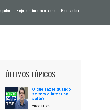
opular
Seja o primeiro a saber
Bom saber
ÚLTIMOS TÓPICOS
O que fazer quando
se tem o intestino
solto?
2022-01-25