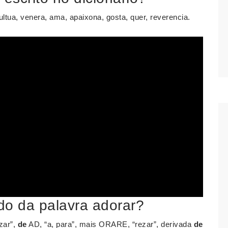
ltua, venera, ama, apaixona, gosta, quer, reverencia.
ado da palavra adorar?
zar”,
de
AD, “a, para”, mais ORARE, “rezar”, derivada
de