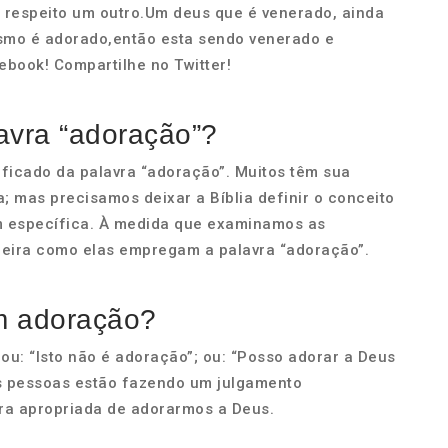
e respeito um outro.Um deus que é venerado, ainda
esmo é adorado,então esta sendo venerado e
ebook! Compartilhe no Twitter!
lavra “adoração”?
nificado da palavra “adoração”. Muitos têm sua
a; mas precisamos deixar a Bíblia definir o conceito
em específica. À medida que examinamos as
neira como elas empregam a palavra “adoração”.
m adoração?
ou: “Isto não é adoração”; ou: “Posso adorar a Deus
ais pessoas estão fazendo um julgamento
ra apropriada de adorarmos a Deus.