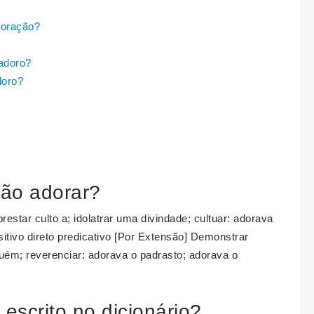
doração?
adoro?
doro?
são adorar?
prestar culto a; idolatrar uma divindade; cultuar: adorava
sitivo direto predicativo [Por Extensão] Demonstrar
uém; reverenciar: adorava o padrasto; adorava o
scrito no dicionário?