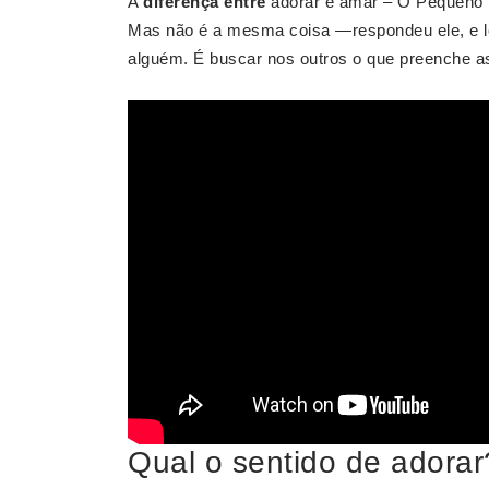
A
diferença entre
adorar e amar – O Pequeno 
Mas não é a mesma coisa —respondeu ele, e l
alguém. É buscar nos outros o que preenche as
Qual o sentido de adorar