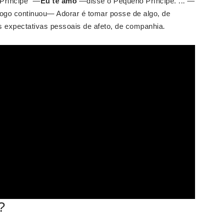
Príncipe “—
Eu te amo
—disse o Pequeno Príncipe. ... —
ogo continuou— Adorar é tomar posse de algo, de
 expectativas pessoais de afeto, de companhia.
?