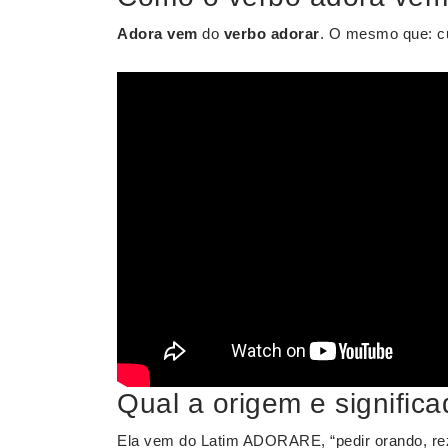
Adora vem
do
verbo adorar
. O mesmo que: cu
Qual a origem e signific
Ela vem do Latim ADORARE, “pedir orando, re