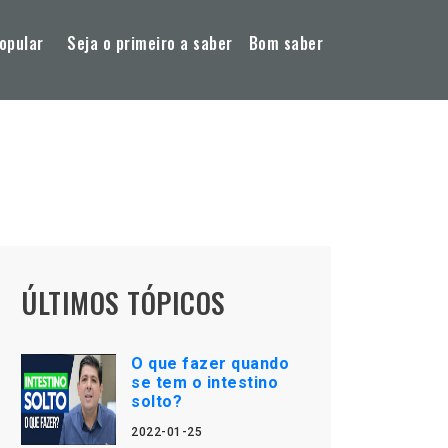
opular
Seja o primeiro a saber
Bom saber
ÚLTIMOS TÓPICOS
O que fazer quando
se tem o intestino
solto?
2022-01-25