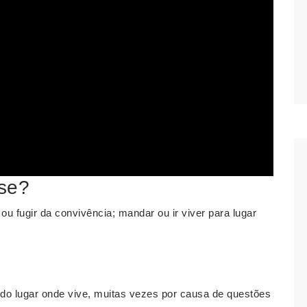
-se?
 ou fugir da convivência; mandar ou ir viver para lugar
o lugar onde vive, muitas vezes por causa de questões