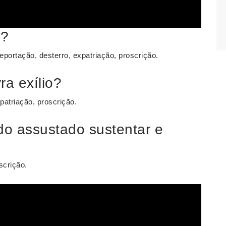
o?
deportação, desterro, expatriação, proscrição.
ra exílio?
patriação, proscrição.
do assustado sustentar e
scrição.