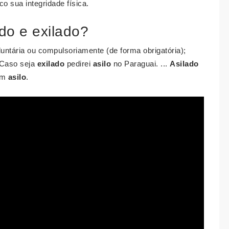
co sua integridade física.
ado e exilado?
untária ou compulsoriamente (de forma obrigatória);
. Caso seja
exilado
pedirei
asilo
no Paraguai. ...
Asilado
 em
asilo
.