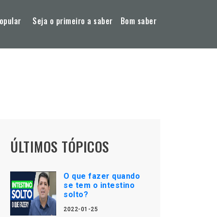
opular
Seja o primeiro a saber
Bom saber
ÚLTIMOS TÓPICOS
O que fazer quando
se tem o intestino
solto?
2022-01-25