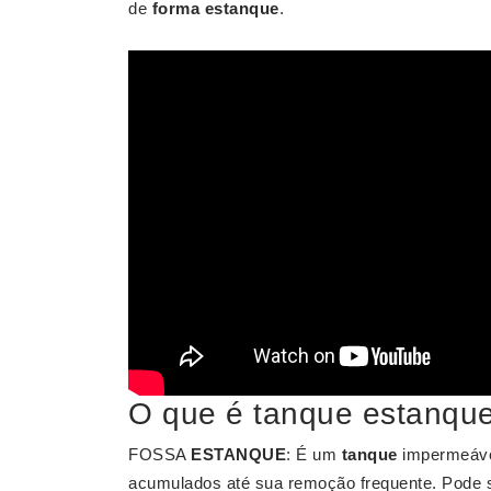
de
forma estanque
.
O que é tanque estanqu
FOSSA
ESTANQUE
: É um
tanque
impermeável
acumulados até sua remoção frequente. Pode se