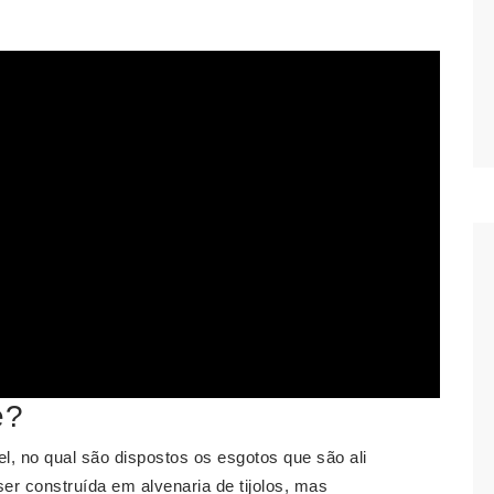
e?
, no qual são dispostos os esgotos que são ali
r construída em alvenaria de tijolos, mas