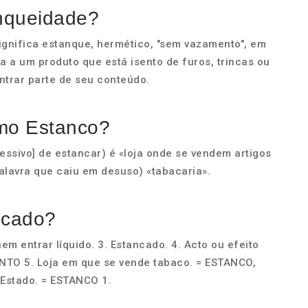
anqueidade?
gnifica estanque, hermético, "sem vazamento", em
da a um produto que está isento de furos, trincas ou
ntrar parte de seu conteúdo.
rmo Estanco?
 [essivo] de estancar) é «loja onde se vendem artigos
alavra que caiu em desuso) «tabacaria».
ncado?
em entrar líquido. 3. Estancado. 4. Acto ou efeito
TO 5. Loja em que se vende tabaco. = ESTANCO,
Estado. = ESTANCO 1.