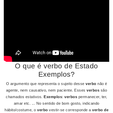
O que é verbo de Estado
Exemplos?
O argumento que representa o sujeito desse
verbo
não é
agente, nem causativo, nem paciente. Esses
verbos
são
chamados estativos.
Exemplos
:
verbos
permanecer, ter,
amar etc. ... No sentido de bom gosto, indicando
hábito/costume, o
verbo
vestir-se corresponde a
verbo de