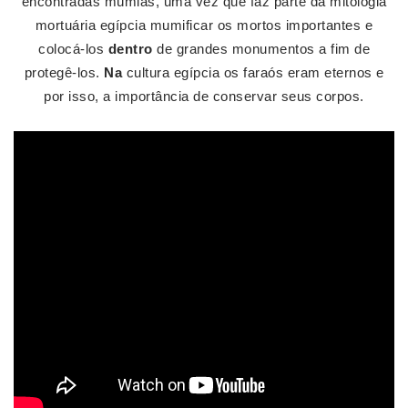
encontradas múmias, uma vez que faz parte da mitologia
mortuária egípcia mumificar os mortos importantes e
colocá-los
dentro
de grandes monumentos a fim de
protegê-los.
Na
cultura egípcia os faraós eram eternos e
por isso, a importância de conservar seus corpos.