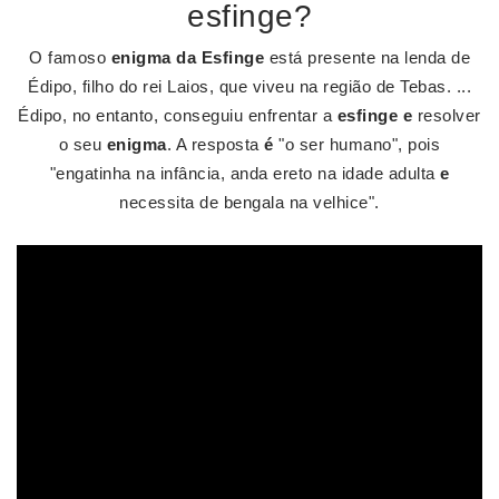
esfinge?
O famoso
enigma da Esfinge
está presente na lenda de
Édipo, filho do rei Laios, que viveu na região de Tebas. ...
Édipo, no entanto, conseguiu enfrentar a
esfinge e
resolver
o seu
enigma
. A resposta
é
"o ser humano", pois
"engatinha na infância, anda ereto na idade adulta
e
necessita de bengala na velhice".