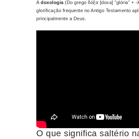
A
doxologia
(Do grego δόξα [doxa] "glória" + -λ
glorificação frequente no Antigo Testamento apli
principalmente a Deus.
O que significa saltério n