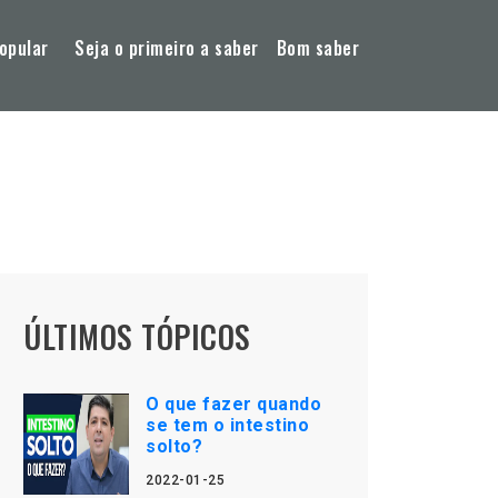
opular
Seja o primeiro a saber
Bom saber
ÚLTIMOS TÓPICOS
O que fazer quando
se tem o intestino
solto?
2022-01-25