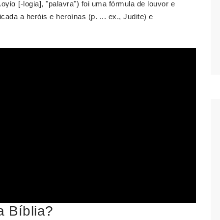
ογία [-logia], "palavra") foi uma fórmula de louvor e
cada a heróis e heroínas (p. ... ex., Judite) e
a Bíblia?