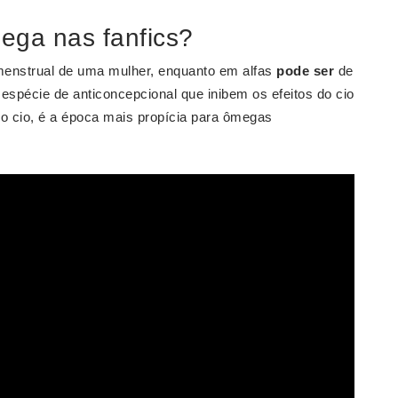
mega nas fanfics?
enstrual de uma mulher, enquanto em alfas
pode ser
de
spécie de anticoncepcional que inibem os efeitos do cio
 o cio, é a época mais propícia para ômegas