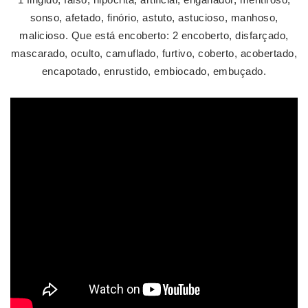
sonso, afetado, finório, astuto, astucioso, manhoso,
malicioso. Que está encoberto: 2 encoberto, disfarçado,
mascarado, oculto, camuflado, furtivo, coberto, acobertado,
encapotado, enrustido, embiocado, embuçado.