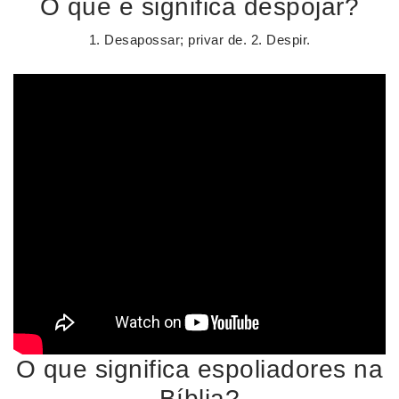
O que é significa despojar?
1. Desapossar; privar de. 2. Despir.
O que significa espoliadores na
Bíblia?