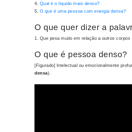
Qual é o líquido mais denso?
O que é uma pessoa com energia densa?
O que quer dizer a pala
1. Que pesa muito em relação a outros corpos
O que é pessoa denso?
[Figurado] Intelectual ou emocionalmente profu
densa
).