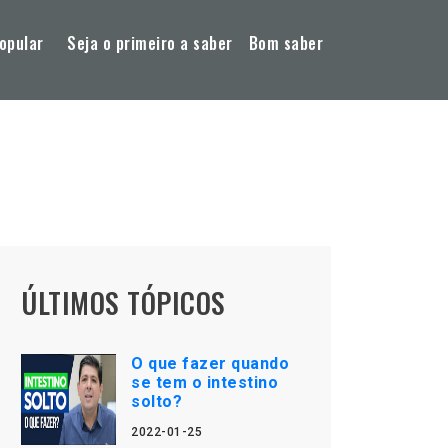
opular
Seja o primeiro a saber
Bom saber
ÚLTIMOS TÓPICOS
O que fazer quando
se tem o intestino
solto?
2022-01-25