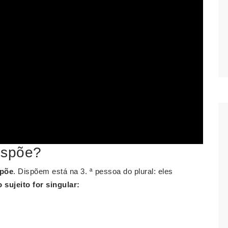
ispõe?
spõe
. Dispõem está na 3. ª pessoa do plural: eles
sujeito for singular: