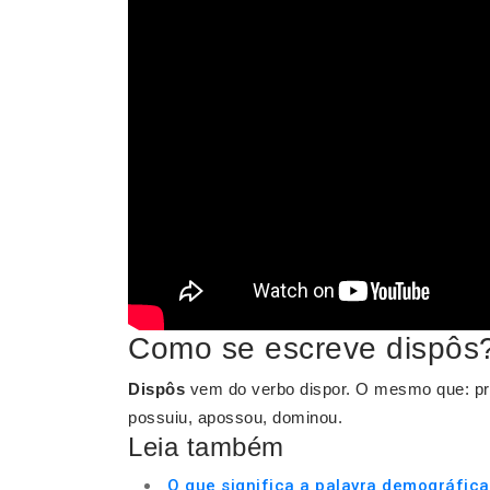
Como se escreve dispôs
Dispôs
vem do verbo dispor. O mesmo que: pre
possuiu, apossou, dominou.
Leia também
O que significa a palavra demográfic