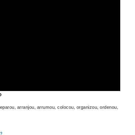
?
parou, arranjou, arrumou, colocou, organizou, ordenou,
a?