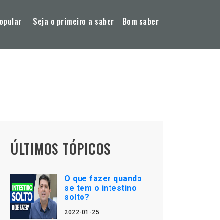
opular
Seja o primeiro a saber
Bom saber
ÚLTIMOS TÓPICOS
O que fazer quando
se tem o intestino
solto?
2022-01-25