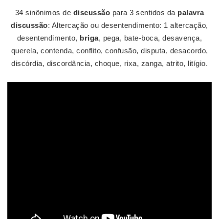
34 sinônimos de
discussão
para 3 sentidos da
palavra
discussão
: Altercação ou desentendimento: 1 altercação,
desentendimento,
briga
, pega, bate-boca, desavença,
querela, contenda, conflito, confusão, disputa, desacordo,
discórdia, discordância, choque, rixa, zanga, atrito, litígio.