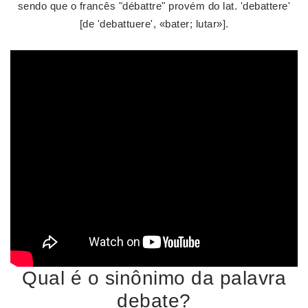
sendo que o francês "débattre" provém do lat. 'debattere'
[de 'debattuere', «bater; lutar»].
Qual é o sinônimo da palavra
debate?