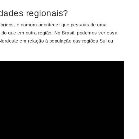
dades regionais?
stóricos, é comum acontecer que pessoas de uma
s do que em outra região. No Brasil, podemos ver essa
Nordeste em relação à população das regiões Sul ou