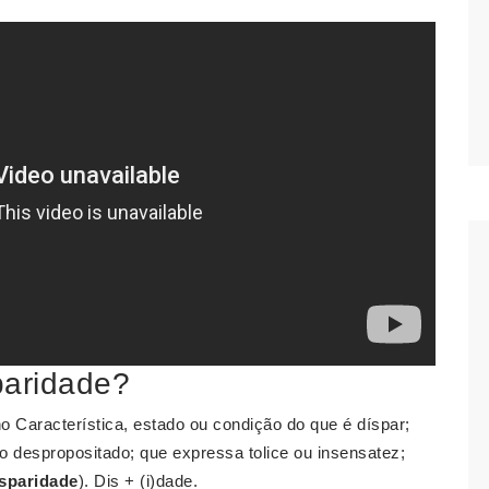
paridade?
o Característica, estado ou condição do que é díspar;
to despropositado; que expressa tolice ou insensatez;
isparidade
). Dis + (i)dade.