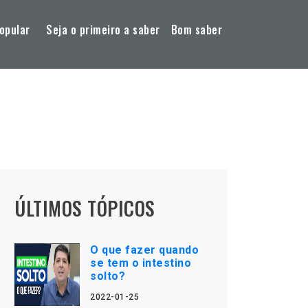
opular
Seja o primeiro a saber
Bom saber
ÚLTIMOS TÓPICOS
O que fazer quando
se tem o intestino
solto?
2022-01-25