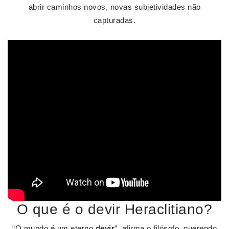
abrir caminhos novos, novas subjetividades não
capturadas.
O que é o devir Heraclitiano?
“O mundo é um eterno
devir
”, afirma o filósofo, querendo