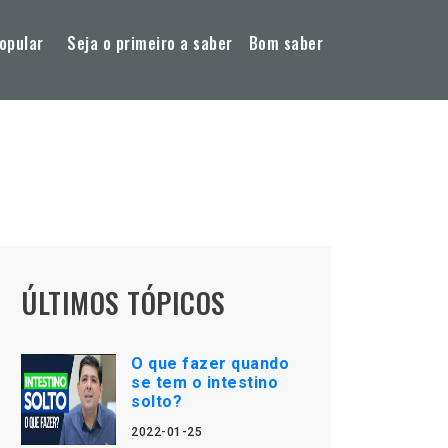
opular
Seja o primeiro a saber
Bom saber
ÚLTIMOS TÓPICOS
O que fazer quando
se tem o intestino
solto?
2022-01-25