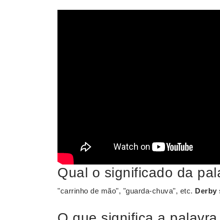
Qual o significado da pa
"carrinho de mão", "guarda-chuva", etc.
Derby
O que significa a palavra