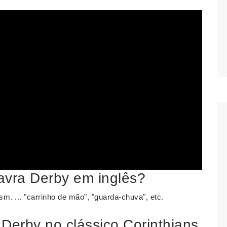
lavra Derby em inglês?
sm. ... "carrinho de mão", "guarda-chuva", etc.
 Derby no clássico Corinthians