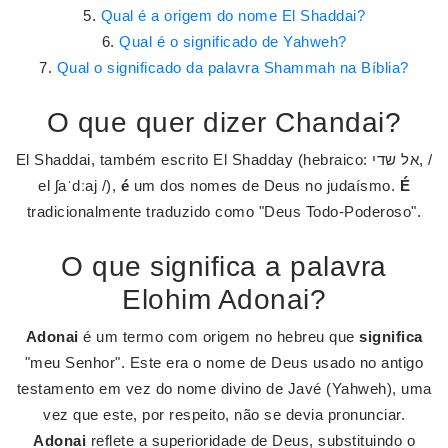
Qual é a origem do nome El Shaddai?
Qual é o significado de Yahweh?
Qual o significado da palavra Shammah na Bíblia?
O que quer dizer Chandai?
El Shaddai, também escrito El Shadday (hebraico: אל שדי, /
el ʃaˈdːaj /),
é
um dos nomes de Deus no judaísmo.
É
tradicionalmente traduzido como "Deus Todo-Poderoso".
O que significa a palavra
Elohim Adonai?
Adonai
é um termo com origem no hebreu que
significa
"meu Senhor". Este era o nome de Deus usado no antigo
testamento em vez do nome divino de Javé (Yahweh), uma
vez que este, por respeito, não se devia pronunciar.
Adonai
reflete a superioridade de Deus, substituindo o