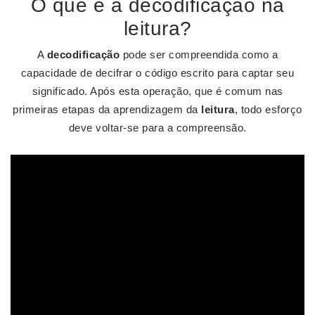
O que é a decodificação na
leitura?
A
decodificação
pode ser compreendida como a
capacidade de decifrar o código escrito para captar seu
significado. Após esta operação, que é comum nas
primeiras etapas da aprendizagem da
leitura
, todo esforço
deve voltar-se para a compreensão.